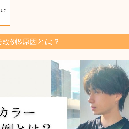
は？
失敗例&原因とは？