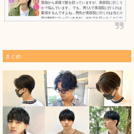
普段から床屋で髪を切っていますが、美容院に行こう
か？悩んでいます。 でも、男1人で美容院に行くのは
緊張するんですよね… 男性が美容院に行くのは当たり
前の時代になっていますが、それでも行ったことにな
い美容院に1人で行くのは緊張するはずです。また、
その美容院に行けば良いのか？沢山ありすぎて分から
ない人もいます。もし、相性の良い美容室をチョイス
しないと「失敗される」可能性もあるので、適当に美
容室を決めるのはNGと言えます。今回は、美容室に
行きたいけど、初め...
まとめ