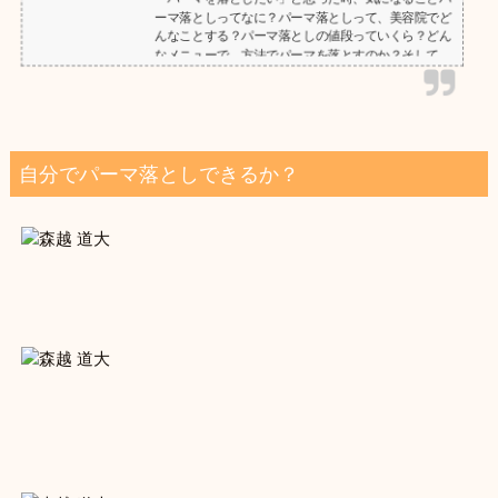
ーマ落としってなに？パーマ落としって、美容院でど
んなことする？パーマ落としの値段っていくら？どん
なメニューで、方法でパーマを落とすのか？そして
「値段」はいくらかかるのか？今回は、パーマ落とし
のメニュー内容と、値段設定について詳しく解説しま
す。最後は、「ダメージゼロ」で綺麗にパーマを落と
す特殊技術をご紹介。【参考記事】パーマ落としにつ
いて解説パーマ落としの値段＝縮毛矯正とストパーの
自分でパーマ落としできるか？
値段ではない？まず、美容院で行うパーマ落としは、
一般的に「ストレー...