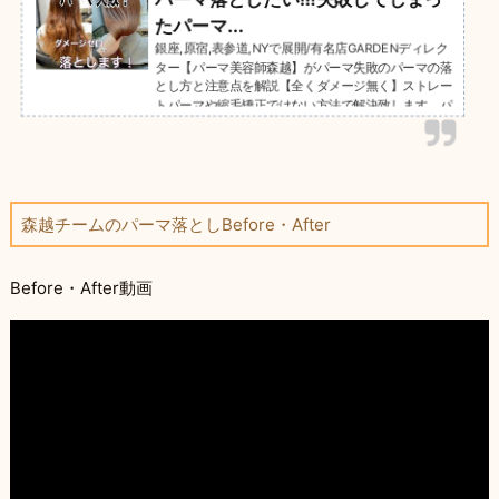
たパーマ...
銀座,原宿,表参道,NYで展開/有名店GARDENディレク
ター【パーマ美容師森越】がパーマ失敗のパーマの落
とし方と注意点を解説【全くダメージ無く】ストレー
トパーマや縮毛矯正ではない方法で解決致します。パ
ーマでチリチリ、バサバサになった髪の毛も、お直し
可能です。月間５０人以上のチリチリパーマをパーマ
落とししています。ご相談は無料です☆お気軽にご連
絡下さい＾＾GARDEN武蔵小杉店NEUTRAL DOOR勤
務。パーマの失敗理由、パーマ失敗改善策、今後の注
森越チームのパーマ落としBefore・After
意事項、失敗改善ビフォー、アフター掲載。
Before・After動画