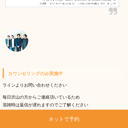
公開。どんなにチリチリ、パサパサで傷んでしまって
も、１００%即日お直しも可能です。月間５０人以上
のチリチリパーマをお直ししています。また、遠くて
ご来店出来ない！そんな方は【こちらの記事】をお読
み下さい。ご相談は無料です☆お気軽にご連絡下さい
＾＾GARDEN武蔵小杉店NEUTRAL DOOR勤務。パー
マの失敗理由、パーマ失敗改善策、今後の注意事項、
失敗改善ビフォー、アフター...
カウンセリングのみ実施中
ラインよりお問い合わせください
毎日沢山の方からご連絡頂いているため
混雑時は返信が遅れますのでご了解ください
ご相談はお気軽に！
ネットで予約