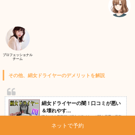
プロフェッショナル
チーム
その他、絹女ドライヤーのデメリットを解説
絹女ドライヤーの闇！口コミが悪い
＆壊れやす...
購入NG？美容師が絹女ドライヤーの闇を暴露！爆売
れで売切続出の絹女ドライヤーの悪い噂が絶えませ
ネットで予約
ん。いったいなぜ？高価な買い物をしてすぐ壊れてし
まう？悪い口コミが多数？年間5000人担当SENJYU