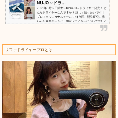
NUJO～ドラ...
2021年3月12日絹女～KINUJO～ドライヤー発売！ ど
んなドライヤーなんですか？ 詳しく知りたいです！
プロフェッショナルチーム では今回、開発研究に携
わった森越チームが、絹女ドライヤーについて詳しく
解説します。 絹女ドライヤーの性能を解説するだけ
でなく プロフェッショナルチーム 森越チームのクリ
エイティブデザイナー「小島なつき」の使用レビュー
もご紹介します。 絹女～KINUJO～ドライヤーとは？
https://youtu.be/z_DCd...
リファドライヤープロとは