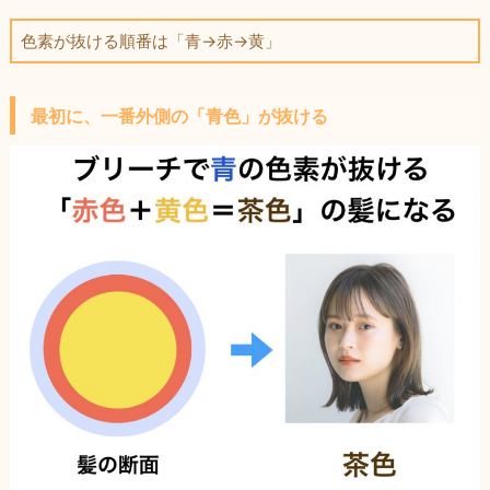
色素が抜ける順番は「青→赤→黄」
最初に、一番外側の「青色」が抜ける