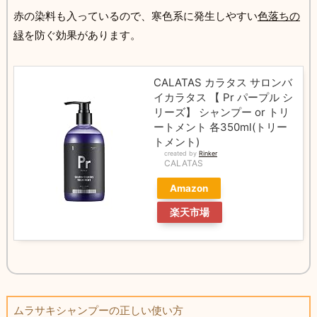
赤の染料も入っているので、寒色系に発生しやすい
色落ちの
緑
を防ぐ効果があります。
CALATAS カラタス サロンバ
イカラタス 【 Pr パープル シ
リーズ】 シャンプー or トリ
ートメント 各350ml(トリー
トメント)
created by
Rinker
CALATAS
Amazon
楽天市場
ムラサキシャンプーの正しい使い方