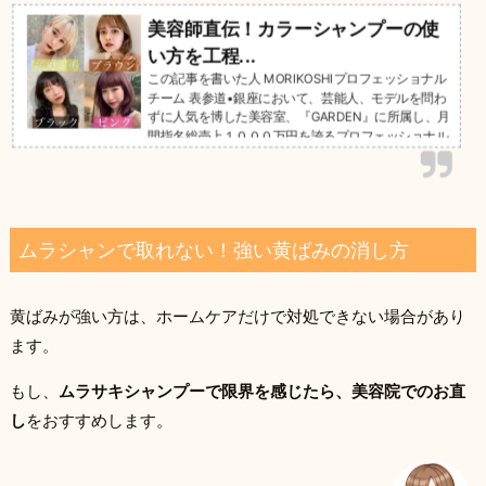
美容師直伝！カラーシャンプーの使
い方を工程...
この記事を書いた人 MORIKOSHIプロフェッショナル
チーム 表参道•銀座において、芸能人、モデルを問わ
ずに人気を博した美容室、『GARDEN』に所属し、月
間指名総売上１０００万円を誇るプロフェッショナル
チーム。 年間
ムラシャンで取れない！強い黄ばみの消し方
黄ばみが強い方は、ホームケアだけで対処できない場合があり
ます。
もし、
ムラサキシャンプーで限界を感じたら、美容院でのお直
し
をおすすめします。