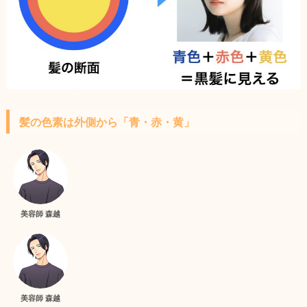
髪の色素は外側から「青・赤・黄」
美容師 森越
美容師 森越