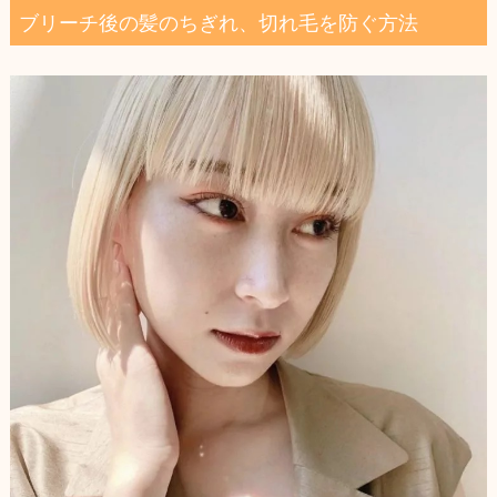
務。月間７０人以上の酸熱トリートメントを行い、リ
ブリーチ後の髪のちぎれ、切れ毛を防ぐ方法
ピート率９０％を誇る、トリー...