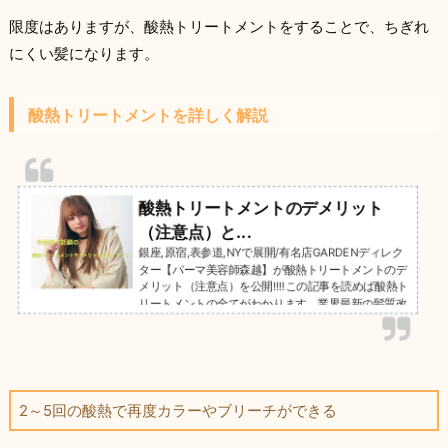
限度はありますが、酸熱トリートメントをすることで、ちぎれ
にくい髪になります。
酸熱トリートメントを詳しく解説
酸熱トリートメントのデメリット
（注意点）と...
銀座,原宿,表参道,NYで展開/有名店GARDENディレク
ター【パーマ美容師森越】が酸熱トリートメントのデ
メリット（注意点）を公開!!!!この記事を読めば酸熱ト
リートメントの全てがわかります。業界最新の髪質改
善トリートメントとは実際にどんなもの？効果はある
の？そんな疑問は【こちらの記事】をお読み下さい。
ご相談は無料です☆お気軽にご連絡下さい＾＾GARD
EN武蔵小杉店NEUTRAL DOOR勤務。月間７０人以上
の酸熱トリートメントを行い、リピート率９０％を誇
る、トリートメントの真実。
2～5回の酸熱で再度カラーやブリーチができる