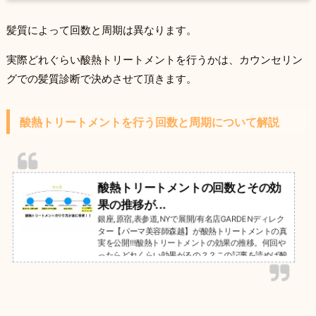
髪質によって回数と周期は異なります。
実際どれぐらい酸熱トリートメントを行うかは、カウンセリン
グでの髪質診断で決めさせて頂きます。
酸熱トリートメントを行う回数と周期について解説
酸熱トリートメントの回数とその効
果の推移が...
銀座,原宿,表参道,NYで展開/有名店GARDENディレク
ター【パーマ美容師森越】が酸熱トリートメントの真
実を公開!!!酸熱トリートメントの効果の推移。何回や
ったらどれくらい効果がるの？？この記事を読めば酸
熱トリートメントの効果やその推移が明らかに。業界
最新の髪質改善トリートメントとは実際にどんなも
の？効果はあるの？そんな疑問は【こちらの記事】か
らお読み下さい。ご相談は無料です☆お気軽にご連絡
下さい＾＾GARDEN武蔵小杉店NEUTRAL DOOR勤