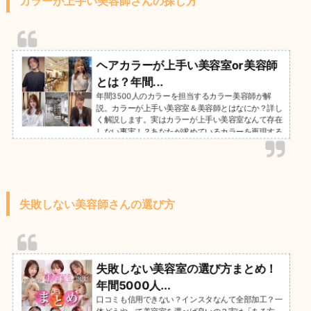
カラーが上手い美容師さんの探し方
ヘアカラーが上手い美容室or美容師
とは？年間...
年間3500人のカラーを担当するカラー美容師が解
説。カラーが上手い美容室＆美容師とはなにか？詳し
く解説します。実はカラーが上手い美容室なんて存在
しない事実！？あなたが求めているカラーを再現する
のは「建物」ではなく「美容師」です。綺麗なヘアカ
ラーを求めている方必見です。
失敗しない美容師さんの選び方
失敗しない美容室の選び方まとめ！
年間5000人...
口コミも信用できない？インスタなんて全部加工？一
体どうやって美容室を選べば良いの？実は「ある方