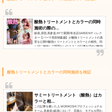
酸熱トリートメントとカラーの同時
施術の際の...
銀座,原宿,表参道,NYで展開/有名店GARDENディレク
ター【パーマ美容師森越】が酸熱トリートメントの真
実を公開!!!酸熱トリートメントとカラーとの相性。同
じ日に施術して問題ないの？？この記事を読めば酸熱
トリートメントとカラーの相性が明らかに。業界最新
の髪質改善トリートメントとは実際にどんなもの？効
果はあるの？そんな疑問は【こちらの記事】からお読
み下さい。ご相談は無料です☆お気軽にご連絡下さい
＾＾GARDEN武蔵小杉店NEUTRAL DOOR勤務。月間
酸熱トリートメントとカラーの同時施術を検証
７０人以上の酸熱トリートメントを行い、リピート率
９０％を誇る、トリートメ...
サミートリートメント （酸熱）はカ
ラーと相...
この記事を書いた人 MORIKOSHIプロフェッショナル
チーム 表参道•銀座において、芸能人、モデルを問わ