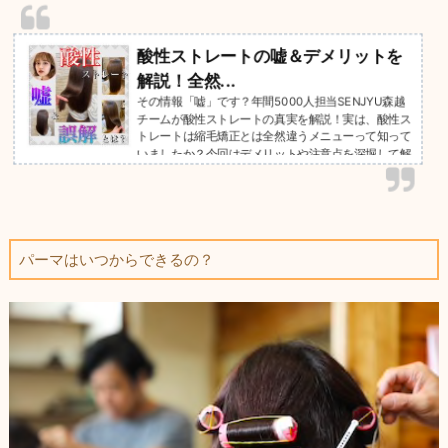
酸性ストレートの嘘＆デメリットを
解説！全然...
その情報「嘘」です？年間5000人担当SENJYU森越
チームが酸性ストレートの真実を解説！実は、酸性ス
トレートは縮毛矯正とは全然違うメニューって知って
いましたか？今回はデメリットや注意点を深堀して解
説しますが、嘘や誤解についても詳しく解説します。
デメリットと嘘＆誤解は異なります。
パーマはいつからできるの？