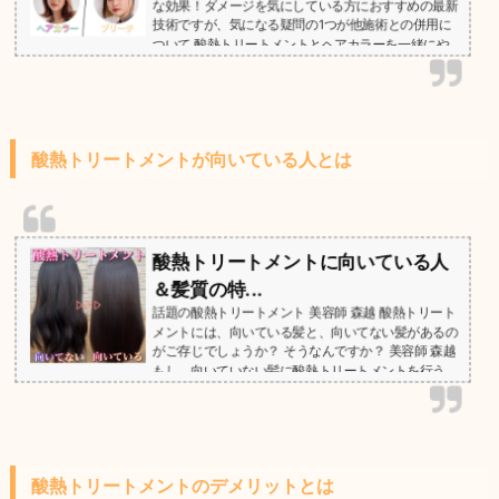
な効果！ダメージを気にしている方におすすめの最新
技術ですが、気になる疑問の1つが他施術との併用に
ついて 酸熱トリートメントとヘアカラーを一緒にや
りたいです。 縮毛矯正やパーマと併用できるんです
か？ 美容師 森越 併用可能なメニューには2種類あり
ます。 当日併用可能メニューカラー(白髪染め含む)ヘ
アマニュキュアシステム(通常の)トリートメント酵素
トリートメントプレックス剤 ...
酸熱トリートメントが向いている人とは
酸熱トリートメントに向いている人
＆髪質の特...
話題の酸熱トリートメント 美容師 森越 酸熱トリート
メントには、向いている髪と、向いてない髪があるの
がご存じでしょうか？ そうなんですか？ 美容師 森越
もし、向いていない髪に酸熱トリートメントを行う
と、髪が大変な事態になってしまうこともあるので
す。 向いてない髪に酸熱トリートメントをすると…髪
が傷む髪質が硬くなるバサバサ、ゴワゴワになるカラ
ーが色落ちする 嘘？本当に大変なことになるんです
ね！ ...
酸熱トリートメントのデメリットとは