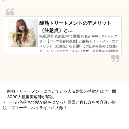
酸熱トリートメントのデメリット
（注意点）と...
銀座,原宿,表参道,NYで展開/有名店GARDENディレク
ター【パーマ美容師森越】が酸熱トリートメントのデ
メリット（注意点）を公開!!!!この記事を読めば酸熱ト
リートメントの全てがわかります。業界最新の髪質改
善トリートメントとは実際にどんなもの？効果はある
の？そんな疑問は【こちらの記事】をお読み下さい。
ご相談は無料です☆お気軽にご連絡下さい＾＾GARD
EN武蔵小杉店NEUTRAL DOOR勤務。月間７０人以上
の酸熱トリートメントを行い、リピート率９０％を誇
る、トリートメントの真実。
酸熱トリートメントに向いている人＆髪質の特徴とは？年間
3000人担当美容師が解説
カラーの色落ちで髪が緑色になった原因と直し方を美容師が解
説！ブリーチ・ハイライトの大敵！