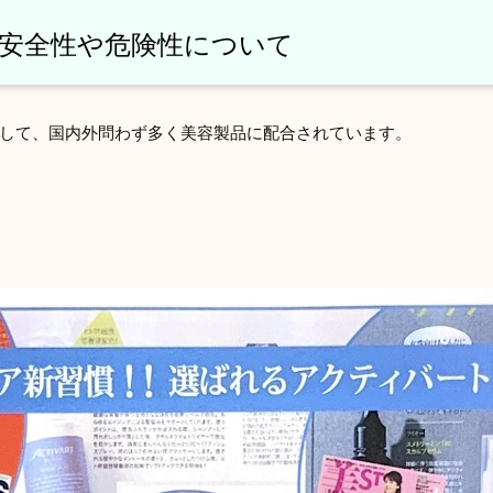
安全性や危険性について
して、国内外問わず多く美容製品に配合されています。