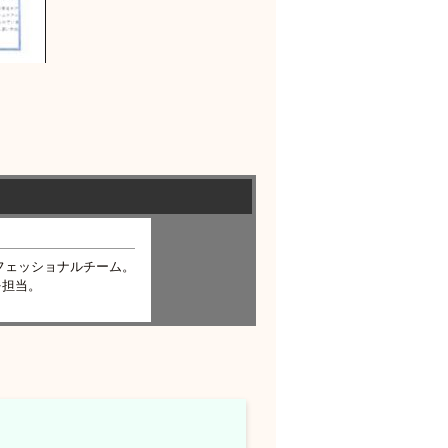
フェッショナルチーム。
を担当。