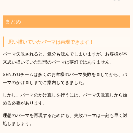
ご来店出来ない！そんな方は【こちらの記事】をお読
み下さい。ご相談は無料です☆お気軽にご連絡下さい
＾＾GARDEN武蔵小杉店NEUTRAL DOOR勤務。パー
マの失敗理由、パーマ失敗改善策、今後の注意事項、
まとめ
失敗改善ビフォー、アフター...
思い描いていたパーマは再現できます！
パーマ失敗されると、気分も沈んでしまいますが、お客様が本
来思い描いていた理想のパーマは夢幻ではありません。
SENJYUチームは多くのお客様のパーマ失敗を直してから、パ
ーマのかけ直しまでご案内してきました。
しかし、パーマのかけ直しを行うには、パーマ失敗直しから始
める必要があります。
理想のパーマを再現するためにも、失敗パーマは一刻も早く対
処しましょう。