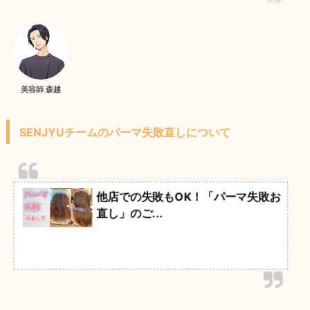
美容師 森越
SENJYUチームのパーマ失敗直しについて
他店での失敗もOK！「パーマ失敗お
直し」のご...