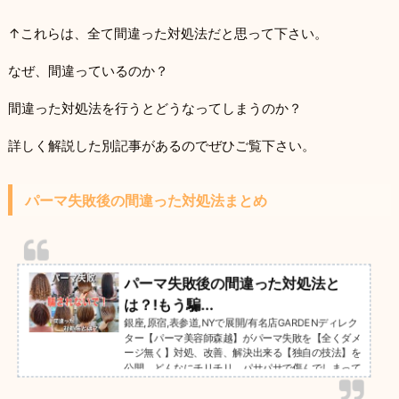
↑これらは、全て間違った対処法だと思って下さい。
なぜ、間違っているのか？
間違った対処法を行うとどうなってしまうのか？
詳しく解説した別記事があるのでぜひご覧下さい。
パーマ失敗後の間違った対処法まとめ
パーマ失敗後の間違った対処法と
は？!もう騙...
銀座,原宿,表参道,NYで展開/有名店GARDENディレク
ター【パーマ美容師森越】がパーマ失敗を【全くダメ
ージ無く】対処、改善、解決出来る【独自の技法】を
公開。どんなにチリチリ、パサパサで傷んでしまって
も、１００%即日お直しも可能です。月間５０人以上
のチリチリパーマをお直ししています。また、遠くて