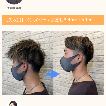
美容師 森越
【失敗別】メンズパーマお直しBefore・After