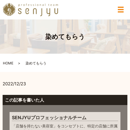
メ
染めてもらう
HOME
染めてもらう
2022/12/23
この記事を書いた人
SENJYUプロフェッショナルチーム
「店舗を持たない美容室」をコンセプトに、特定の店舗に所属