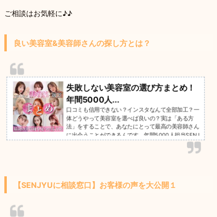
ご相談はお気軽に♪♪
良い美容室&美容師さんの探し方とは？
失敗しない美容室の選び方まとめ！
年間5000人...
口コミも信用できない？インスタなんて全部加工？一
体どうやって美容室を選べば良いの？実は「ある方
法」をすることで、あなたにとって最高の美容師さん
に出会うことができるんです。年間5000人担当SENJ
YUチームが失敗しない美容室選びの方法を徹底解説
します。暴露話も多数…
【SENJYUに相談窓口】お客様の声を大公開１