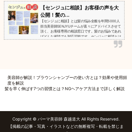
【センジュに相談】お客様の声を大
公開！髪の...
【センジュに相談】とは髪の悩み全般を年間5000人
担当美容師SENJYUチームが直々にアドバイスさせて
頂く、お客様専用の相談窓口です。髪のお悩みであれ
ばどんな相談でも対応可能です。センジュに相談とは
あの【センジュに相談】ってなにを相談をすれば良い
のですか？ 相談内容の例を教えてほしいです。 美容
師 森越 では今回、お客様の【センジュに相談】の一
部をご紹介したいと思います。 美容師 森越 ぜひ、セ
ンジュに相談する前の参...
美容師が解説！ブラウンシャンプーの使い方とは？効果や使用頻
度を解説
髪を早く伸ばす7つの習慣とは？NGヘアケア方法まで詳しく解説
Copyright © パーマ美容師 森越道大 All Rights Reserved.
【掲載の記事・写真・イラストなどの無断複写・転載を禁じま