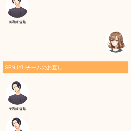
美容師 森越
SENJYUチームのお直し
美容師 森越