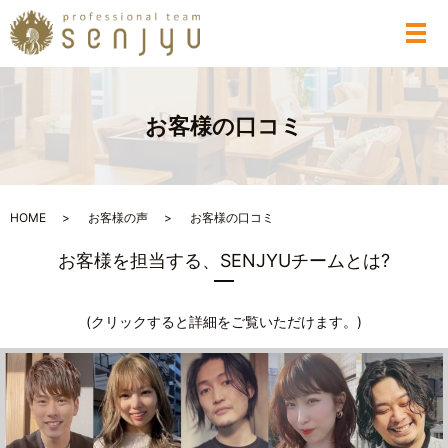
メ
お客様の口コミ
HOME
お客様の声
お客様の口コミ
お客様を担当する、
SENJYUチームとは?
(クリックすると詳細をご覧いただけます。)