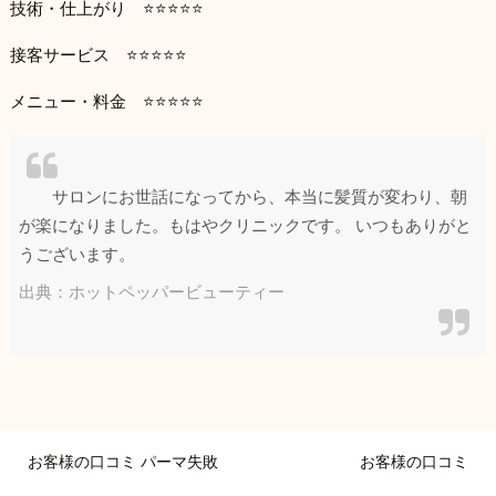
技術・仕上がり ⭐️⭐️⭐️⭐️⭐️
接客サービス ⭐️⭐️⭐️⭐️⭐️
メニュー・料金 ⭐️⭐️⭐️⭐️⭐️
サロンにお世話になってから、本当に髪質が変わり、朝
が楽になりました。もはやクリニックです。 いつもありがと
うございます。
出典：ホットペッパービューティー
お客様の口コミ パーマ失敗
お客様の口コミ