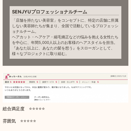
SENJYUプロフェッショナルチーム
「店舗を持たない美容室」をコンセプトに、特定の店舗に所属
しない美容師たちが集まり、全国で活動しているプロフェッシ
ョナルチーム。
ヘアカット・ヘアケア・縮毛矯正などの悩みを抱える女性たち
を中心に、年間5,000人以上のお客様のヘアスタイルを担当。
『あなた以上に、あなたの髪を想う』をスローガンとして、
様々なプロジェクトに取り組む。
総合満足度 ⭐️⭐️⭐️⭐️⭐️
雰囲気 ⭐️⭐️⭐️⭐️⭐️