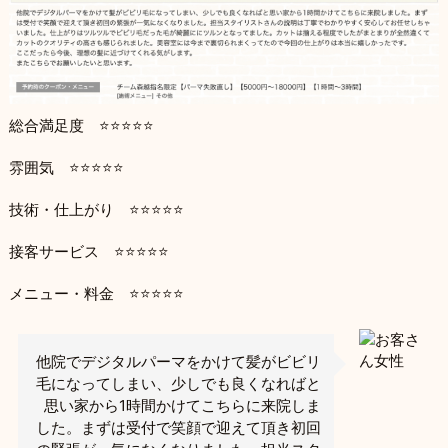
総合満足度 ⭐️⭐️⭐️⭐️⭐️
雰囲気 ⭐️⭐️⭐️⭐️⭐️
技術・仕上がり ⭐️⭐️⭐️⭐️⭐️
接客サービス ⭐️⭐️⭐️⭐️⭐️
メニュー・料金 ⭐️⭐️⭐️⭐️⭐️
他院でデジタルパーマをかけて髪がビビリ
毛になってしまい、少しでも良くなればと
思い家から1時間かけてこちらに来院しま
した。まずは受付で笑顔で迎えて頂き初回