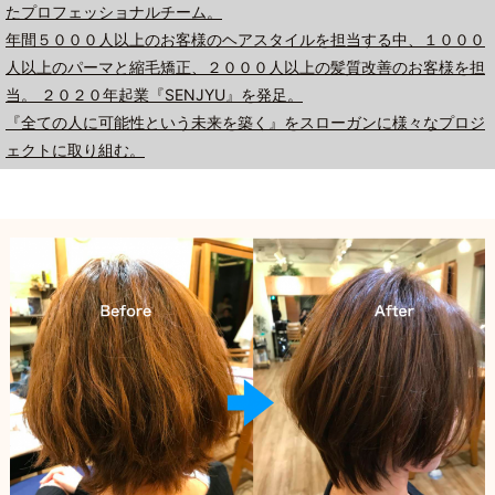
たプロフェッショナルチーム。
年間５０００人以上のお客様のヘアスタイルを担当する中、１０００
人以上のパーマと縮毛矯正、２０００人以上の髪質改善のお客様を担
当。 ２０２０年起業『SENJYU』を発足。
『全ての人に可能性という未来を築く』をスローガンに様々なプロジ
ェクトに取り組む。