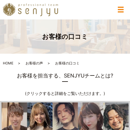
メ
お客様の口コミ
HOME
お客様の声
お客様の口コミ
お客様を担当する、
SENJYUチームとは?
(クリックすると詳細をご覧いただけます。)