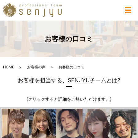
メ
お客様の口コミ
HOME
お客様の声
お客様の口コミ
お客様を担当する、
SENJYUチームとは?
(クリックすると詳細をご覧いただけます。)