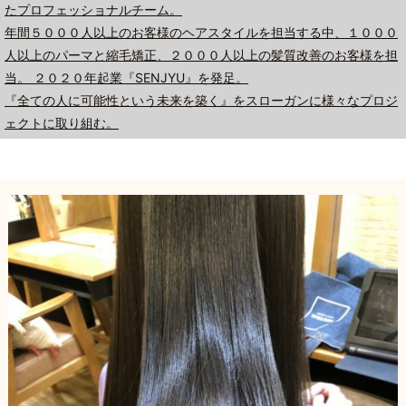
たプロフェッショナルチーム。
年間５０００人以上のお客様のヘアスタイルを担当する中、１０００
人以上のパーマと縮毛矯正、２０００人以上の髪質改善のお客様を担
当。 ２０２０年起業『SENJYU』を発足。
『全ての人に可能性という未来を築く』をスローガンに様々なプロジ
ェクトに取り組む。