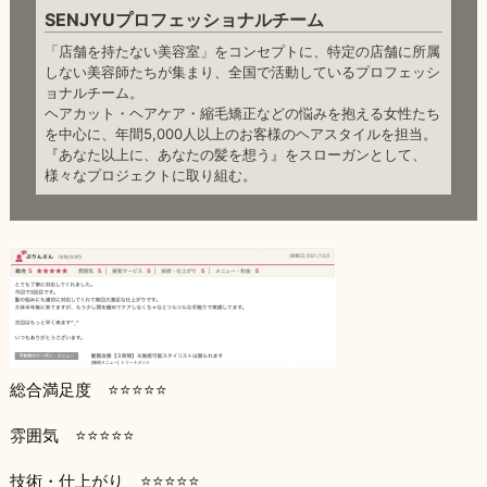
SENJYUプロフェッショナルチーム
「店舗を持たない美容室」をコンセプトに、特定の店舗に所属
しない美容師たちが集まり、全国で活動しているプロフェッシ
ョナルチーム。
ヘアカット・ヘアケア・縮毛矯正などの悩みを抱える女性たち
を中心に、年間5,000人以上のお客様のヘアスタイルを担当。
『あなた以上に、あなたの髪を想う』をスローガンとして、
様々なプロジェクトに取り組む。
総合満足度 ⭐️⭐️⭐️⭐️⭐️
雰囲気 ⭐️⭐️⭐️⭐️⭐️
技術・仕上がり ⭐️⭐️⭐️⭐️⭐️