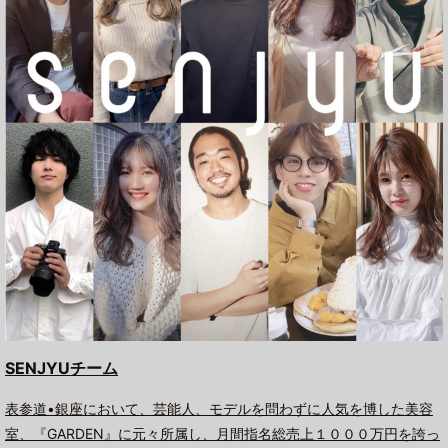
SENJYUチーム
表参道•銀座において、芸能人、モデルを問わずに人気を博した美容
室、『GARDEN』に元々所属し、月間指名総売上１０００万円を誇っ