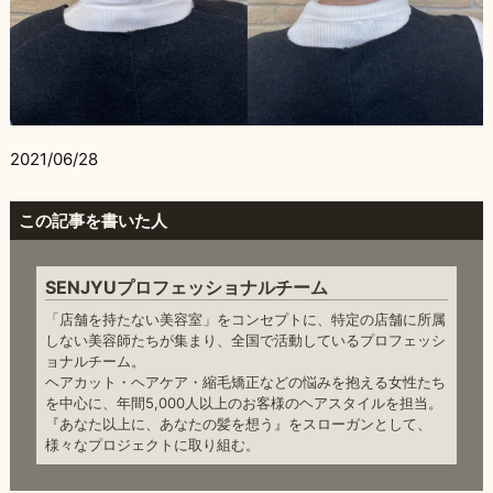
2021/06/28
この記事を書いた人
SENJYUプロフェッショナルチーム
「店舗を持たない美容室」をコンセプトに、特定の店舗に所属
しない美容師たちが集まり、全国で活動しているプロフェッシ
ョナルチーム。
ヘアカット・ヘアケア・縮毛矯正などの悩みを抱える女性たち
を中心に、年間5,000人以上のお客様のヘアスタイルを担当。
『あなた以上に、あなたの髪を想う』をスローガンとして、
様々なプロジェクトに取り組む。