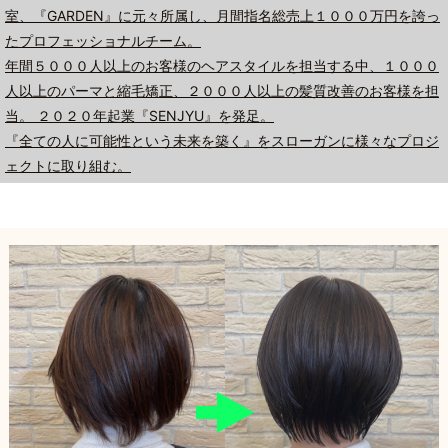
室、『GARDEN』に元々所属し、月間指名総売上１０００万円を誇っ
たプロフェッショナルチーム。
年間５０００人以上のお客様のヘアスタイルを担当する中、１０００
人以上のパーマと縮毛矯正、２０００人以上の髪質改善のお客様を担
当。 ２０２０年起業『SENJYU』を発足。
『全ての人に可能性という未来を築く』をスローガンに様々なプロジ
ェクトに取り組む。