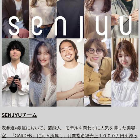
SENJYUチーム
表参道•銀座において、芸能人、モデルを問わずに人気を博した美容
室、『GARDEN』に元々所属し、月間指名総売上１０００万円を誇っ