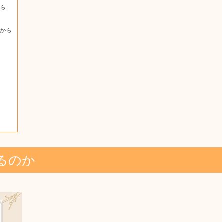
ら
から
るのか