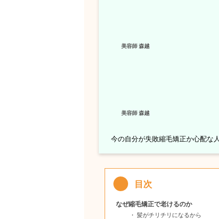
美容師 森越
美容師 森越
今の自分が失敗縮毛矯正か心配な
なぜ縮毛矯正で老けるのか
髪がチリチリになるから