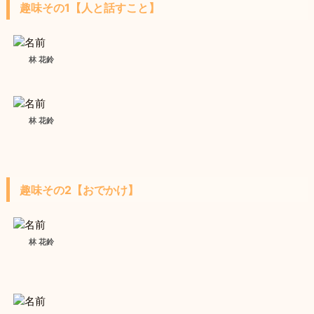
趣味その1【人と話すこと】
林 花鈴
林 花鈴
趣味その2【おでかけ】
林 花鈴