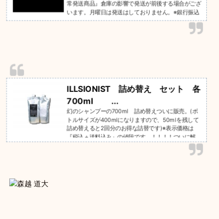
常発送商品』倉庫の影響で発送が前後する場合がござ
います。月曜日は発送はしておりません。※銀行振込
の場合のみ、振込完了を確認次第の発送になります。
ご不明な点が御座いましたら、senjyu MORIKOSHIチ
ーム公式LINEにてご連絡下さい。ーーーーーーーーー
ーーーーーーーーーーーーーSENJYU＊こちらの価格
は消費税が含まれています。＊この商品は注文頂いて
から、倉庫から発送致します。＊商品購入の際、BAS
E手数料が300円のみかかります。※この商...
ILLSIONIST 詰め替え セット 各
700ml ...
幻のシャンプーの700ml 詰め替えついに販売。(ボ
トルサイズが400mlになりますので、50mlを残して
詰め替えると2回分のお得な詰替です)※表示価格は
『税込＋送料込み』の値段です。！！！！ついに解
禁！！！！！※1ヶ月限定販売ですので数に限りがござ
いますーーーーーーーーーーーーーーーーーーーーー
ーーー⬜︎イリュージョニストの出来たきっかけシャ
ンプーとは....本来、頭皮を洗うもの。トリートメント
とは....痛んだ髪を補修し整えるもの。そんな当たり前
の事に立ち返り、地肌をスキンケアするように大切に
洗い、健やかに保つこと。...