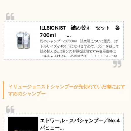
っていることだからこそこだわってほしいこれが健康
な髪の成長に繋がる、という発想で生まれました。そ
の名もILLUSIONIST【イリュージョニスト】です。--
------------------...
ILLSIONIST 詰め替え セット 各
700ml ...
幻のシャンプーの700ml 詰め替えついに販売。(ボ
トルサイズが400mlになりますので、50mlを残して
詰め替えると2回分のお得な詰替です)※表示価格は
『税込＋送料込み』の値段です。！！！！ついに解
禁！！！！！※1ヶ月限定販売ですので数に限りがござ
いますーーーーーーーーーーーーーーーーーーーーー
ーーー⬜︎イリュージョニストの出来たきっかけシャ
ンプーとは....本来、頭皮を洗うもの。トリートメント
とは....痛んだ髪を補修し整えるもの。そんな当たり前
イリュージョニストシャンプーが売切れていた際におす
の事に立ち返り、地肌をスキンケアするように大切に
洗い、健やかに保つこと。...
すめのシャンプー
エトワール・スパシャンプー／No.4
パヒュー...