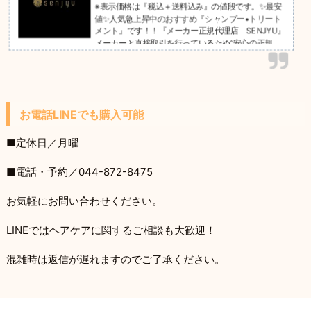
※表示価格は『税込＋送料込み』の値段です。✨最安
値✨人気急上昇中のおすすめ『シャンプー•トリート
メント』です！！『メーカー正規代理店 SENJYU』
メーカーと直接取引を行っているため”安心の正規
品”になっております。※こちらの商品は通常発送商品
です。ご自宅まで発送いたします。ーーーーーーーー
ーーーーーーーーーーーーーー『セットで買ったほう
が500円以上お得！！！！』【使用後にわかる他とは
違う質感】【赤ちゃんが使っても大丈夫なくらい肌に
お電話LINEでも購入可能
優しい】【泡パックすると地肌のアンチエイジング作
用と髪の補修】【カラーやパ...
■定休日／月曜
■電話・予約／044-872-8475
お気軽にお問い合わせください。
LINEではヘアケアに関するご相談も大歓迎！
混雑時は返信が遅れますのでご了承ください。