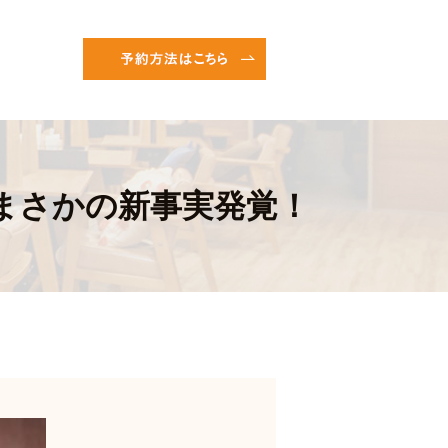
まさかの新事実発覚！