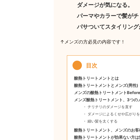
ダメージが気になる。
パーマやカラーで髪がチ
パサついてスタイリング
↑メンズの方必見の内容です！
酸熱トリートメントとは
酸熱トリートメントとメンズ(男性)
メンズの酸熱トリートメントBefore・
メンズ酸熱トリートメント、3つの
チリチリのダメージを直す
ダメージによるくせや広がりを
細い髪を太くする
酸熱トリートメント、メンズのお客
酸熱トリートメントが効果ない方は