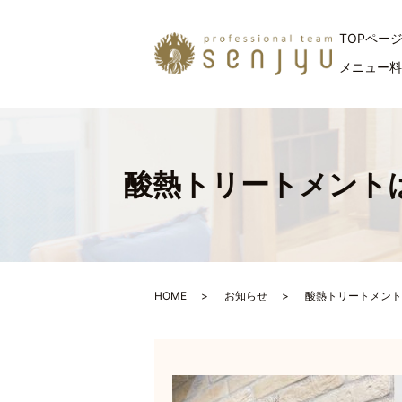
TOPペー
メニュー
酸熱トリートメント
HOME
お知らせ
酸熱トリートメント