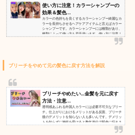
使い方に注意！カラーシャンプーの
効果＆髪色...
カラーの色持ちを良くするカラーシャンプー綺麗なカ
ラーを長持ちさせるヘアケアアイテムと言えばカラー
シャンプーです。カラーシャンプーには種類があり、
種類によって使い方も若干違います。使い方に注意！
美容師 森越 正しいカラーシャンプーの選別と、使い
方をしないと意味がなくなってしまう可能性がありま
す。 私の髪はどのカラーシャンプーを使えば良いん
だろう？ カラーシャンプーの正しい使い方ってなん
ですか？詳しく教えてほしいです。 美...
ブリーチをやめて元の髪色に戻す方法を解説
ブリーチやめたい…金髪を元に戻す
方法・注意...
透明感あふれる外国人カラーには必要不可欠なブリー
チ。仕上がりにおけるメリットがある反面、ブリーチ
後のデメリットを知らない人も多いんです。デメリッ
トを知らずに施術を受けると数年単位で髪色に悩まさ
れることも。本記事ではブリーチをやめる方法・ブリ
ーチ前に知っておきたい注意点について解説しまし