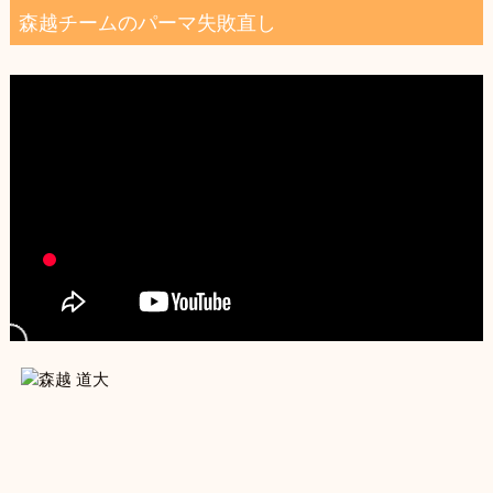
は、縮毛矯正、ストレートパーマ、など、髪が傷む技
森越チームのパーマ失敗直し
術ではありません。ダメージゼロで、即日髪の元...