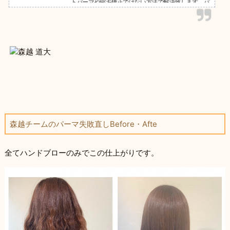
トパーマや縮毛矯正ではない方法で解決致します。パ
ーマでチリチリ、バサバサになった髪の毛も、お直し
可能です。月間５０人以上のチリチリパーマをパーマ
落とししています。ご相談は無料です☆お気軽にご連
絡下さい＾＾GARDEN武蔵小杉店NEUTRAL DOOR勤
務。パーマの失敗理由、パーマ失敗改善策、今後の注
意事項、失敗改善ビフォー、アフター掲載。
森越チームのパーマ失敗直しBefore・Afte
全てハンドブローのみでこの仕上がりです。