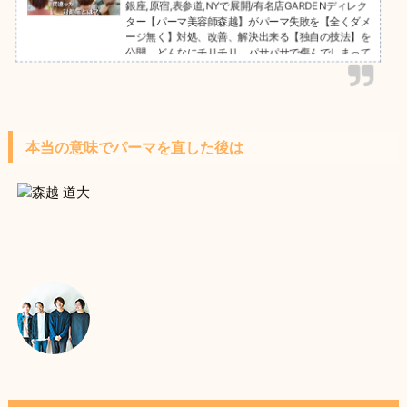
銀座,原宿,表参道,NYで展開/有名店GARDENディレク
ター【パーマ美容師森越】がパーマ失敗を【全くダメ
ージ無く】対処、改善、解決出来る【独自の技法】を
公開。どんなにチリチリ、パサパサで傷んでしまって
も、１００%即日お直しも可能です。月間５０人以上
のチリチリパーマをお直ししています。また、遠くて
ご来店出来ない！そんな方は【こちらの記事】をお読
み下さい。ご相談は無料です☆お気軽にご連絡下さい
＾＾GARDEN武蔵小杉店NEUTRAL DOOR勤務。パー
本当の意味でパーマを直した後は
マの失敗理由、パーマ失敗改善策、今後の注意事項、
失敗改善ビフォー、アフター...