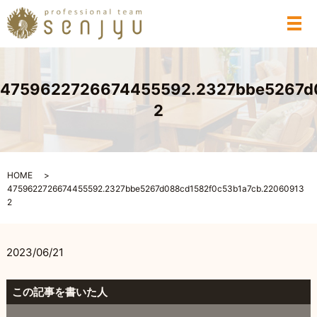
メ
4759622726674455592.2327bbe5267d
2
HOME
4759622726674455592.2327bbe5267d088cd1582f0c53b1a7cb.22060913
2
2023/06/21
この記事を書いた人