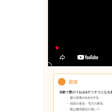
加齢で髪がうねる&チリチリになる
髪の栄養分&水分不足
頭皮の老化・毛穴の変化
髪は優先順位が低い？